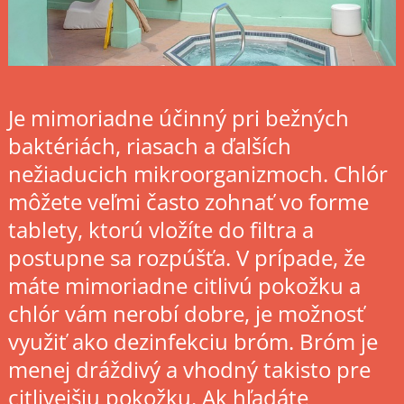
Je mimoriadne účinný pri bežných
baktériách, riasach a ďalších
nežiaducich mikroorganizmoch. Chlór
môžete veľmi často zohnať vo forme
tablety, ktorú vložíte do filtra a
postupne sa rozpúšťa. V prípade, že
máte mimoriadne citlivú pokožku a
chlór vám nerobí dobre, je možnosť
využiť ako dezinfekciu bróm. Bróm je
menej dráždivý a vhodný takisto pre
citlivejšiu pokožku. Ak hľadáte