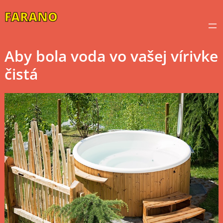
Skip
FARANO
to
content
Aby bola voda vo vašej vírivke
čistá