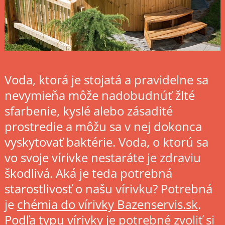
Voda, ktorá je stojatá a pravidelne sa
nevymieňa môže nadobudnúť žlté
sfarbenie, kyslé alebo zásadité
prostredie a môžu sa v nej dokonca
vyskytovať baktérie. Voda, o ktorú sa
vo svoje vírivke nestaráte je zdraviu
škodlivá. Aká je teda potrebná
starostlivosť o našu vírivku?
Potrebná
je
chémia do vírivky Bazenservis.sk
.
Podľa typu vírivky je potrebné zvoliť si