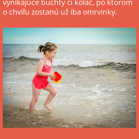
vynikajúce buchty či koláč, po ktorom
o chvíľu zostanú už iba omrvinky.