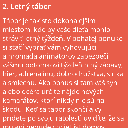
2. Letný tábor
Tábor je takisto dokonalejším
miestom, kde by vaše dieťa mohlo
stráviť letný týždeň. V bohatej ponuke
si stačí vybrať vám vyhovujúci
a hromada animátorov zabezpečí
vášmu potomkovi týždeň plný zábavy,
hier, adrenalínu, dobrodružstva, slnka
a smiechu. Ako bonus si tam váš syn
alebo dcéra určite nájde nových
kamarátov, ktorí nikdy nie sú na
škodu. Keď sa tábor skončí a vy
prídete po svoju ratolesť, uvidíte, že sa
mu ani nebude chcieť ísť domov.