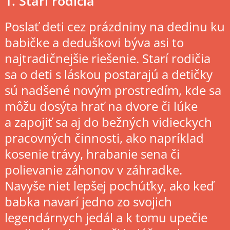
1. Starí rodičia
Poslať deti cez prázdniny na dedinu ku
babičke a deduškovi býva asi to
najtradičnejšie riešenie. Starí rodičia
sa o deti s láskou postarajú a detičky
sú nadšené novým prostredím, kde sa
môžu dosýta hrať na dvore či lúke
a zapojiť sa aj do bežných vidieckych
pracovných činnosti, ako napríklad
kosenie trávy, hrabanie sena či
polievanie záhonov v záhradke.
Navyše niet lepšej pochúťky, ako keď
babka navarí jedno zo svojich
legendárnych jedál a k tomu upečie