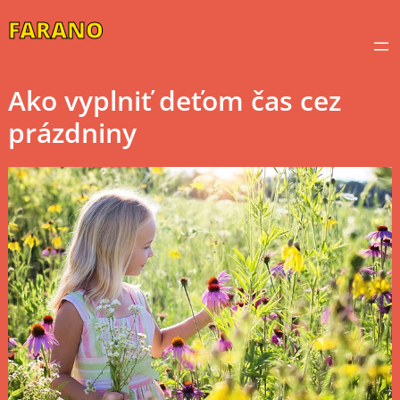
Skip
FARANO
to
content
Ako vyplniť deťom čas cez
prázdniny