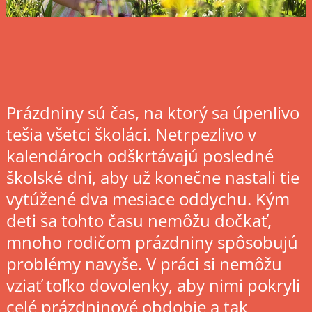
Prázdniny sú čas, na ktorý sa úpenlivo
tešia všetci školáci. Netrpezlivo v
kalendároch odškrtávajú posledné
školské dni, aby už konečne nastali tie
vytúžené dva mesiace oddychu. Kým
deti sa tohto času nemôžu dočkať,
mnoho rodičom prázdniny spôsobujú
problémy navyše. V práci si nemôžu
vziať toľko dovolenky, aby nimi pokryli
celé prázdninové obdobie a tak