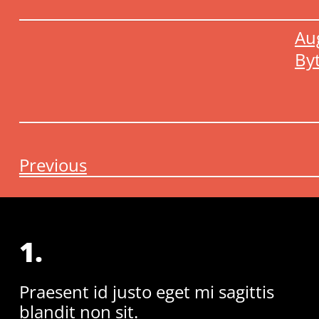
Au
By
Previous
1.
Praesent id justo eget mi sagittis
blandit non sit.