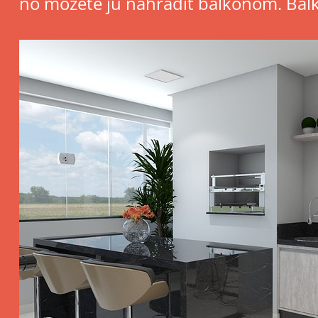
no môžete ju nahradiť balkónom. Balk