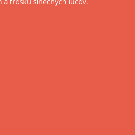
 a trošku slnečných lúčov.