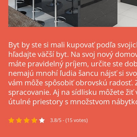
Byt by ste si mali kupovať podľa svoji
hľadajte väčší byt. Na svoj nový dom
máte pravidelný príjem, určite ste d
nemajú mnohí ľudia šancu nájsť si svoj
vám môže spôsobiť obrovskú radosť. Za
spracovanie. Aj na sídlisku môžete žiť 
útulné priestory s množstvom nábytk
3.8/5 - (15 votes)