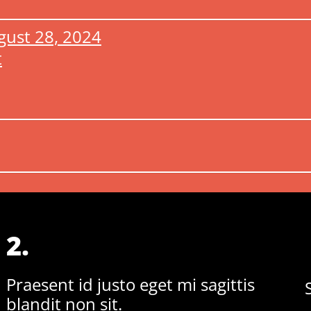
gust 28, 2024
t
2.
Praesent id justo eget mi sagittis
blandit non sit.