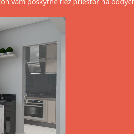
ón vám poskytne tiež priestor na oddych