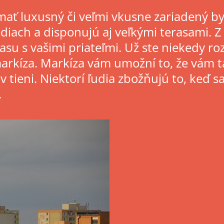
 mať luxusný či veľmi vkusne zariadený by
iach a disponujú aj veľkými terasami. Z
času s vašimi priateľmi. Už ste niekedy roz
markíza. Markíza vám umožní to, že vám 
 tieni. Niektorí ľudia zbožňujú to, keď s
.