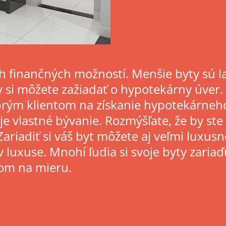
ch finančných možností. Menšie byty sú la
ov si môžete zažiadať o hypotekárny úve
obrým klientom na získanie hypotekárne
e vlastné bývanie. Rozmýšľate, že by ste 
riadiť si váš byt môžete aj veľmi luxusne
v luxuse. Mnohí ľudia si svoje byty zariaď
om na mieru.