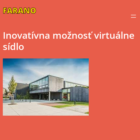
Skip
FARANO
to
content
Inovatívna možnosť virtuálne
sídlo