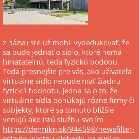
z názvu ste už mohli vydedukovať, že
sa bude jednať o sídlo, ktoré nemá
hmatateľnú, teda fyzickú podobu.
Teda presnejšie pre vás, ako užívateľa
virtuálne sídlo nebude mať žiadnu
fyzickú hodnotu. Jedna sa o to, že
virtuálne sídla ponúkajú rôzne firmy či
subjekty, ktoré sa tomuto bližšie
venujú ako istú službu svojím
https://dennikn.sk/944598/newsfilter-
oslavte-vlastnu-slobodu-so-svojim-