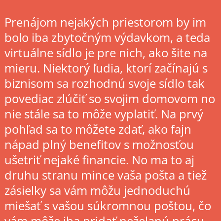
Prenájom nejakých priestorom by im
bolo iba zbytočným výdavkom, a teda
virtuálne sídlo je pre nich, ako šite na
mieru. Niektorý ľudia, ktorí začínajú s
biznisom sa rozhodnú svoje sídlo tak
povediac zlúčiť so svojim domovom no
nie stále sa to môže vyplatiť. Na prvý
pohľad sa to môžete zdať, ako fajn
nápad plný benefitov s možnosťou
ušetriť nejaké financie. No ma to aj
druhu stranu mince vaša pošta a tiež
zásielky sa vám môžu jednoduchú
miešať s vašou súkromnou poštou, čo
vám môže iba pridať neželanú prácu