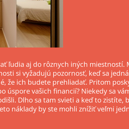
 ľudia aj do rôznych iných miestností. My
nosti si vyžadujú pozornosť, keď sa jedná
é, že ich budete prehliadať. Pritom posky
po úspore vašich financií? Niekedy sa v
 odišli. Dlho sa tam svieti a keď to zistít
tieto náklady by ste mohli znížiť veľmi