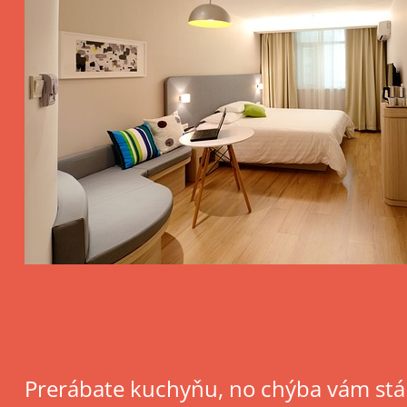
Prerábate kuchyňu, no chýba vám stál