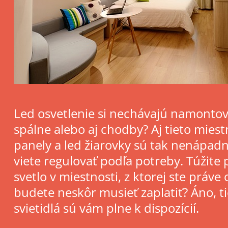
Led osvetlenie si nechávajú namontovať
spálne alebo aj chodby? Aj tieto miest
panely a led žiarovky sú tak nenápadn
viete regulovať podľa potreby.
Túžite 
svetlo v miestnosti, z ktorej ste práve
budete neskôr musieť zaplatiť? Áno, 
svietidlá sú vám plne k dispozícií.