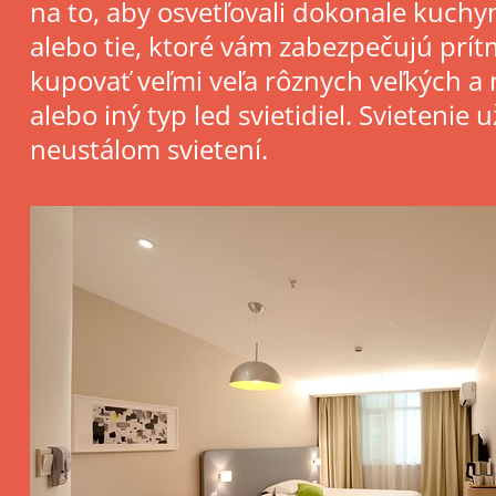
na to, aby osvetľovali dokonale kuchyns
alebo tie, ktoré vám zabezpečujú prí
kupovať veľmi veľa rôznych veľkých a 
alebo iný typ led svietidiel. Svieteni
neustálom svietení.