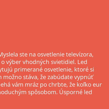
slela ste na osvetlenie televízora,
 o výber vhodných svietidiel.
Led
tujú primerané osvetlenie, ktoré si
ám možno stáva, že zabúdate vypnúť
e, behá vám mráz po chrbte, že koľko eur
 jednoduchým spôsobom. Úsporné led