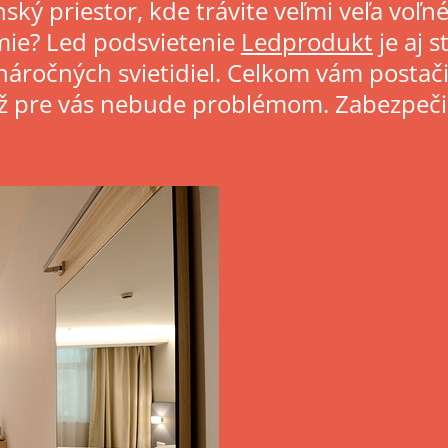
ký priestor, kde trávite veľmi veľa voľnéh
tmie?
Led podsvietenie
Ledprodukt
je aj 
náročných svietidiel. Celkom vám postači
e už pre vás nebude problémom. Zabezpeči