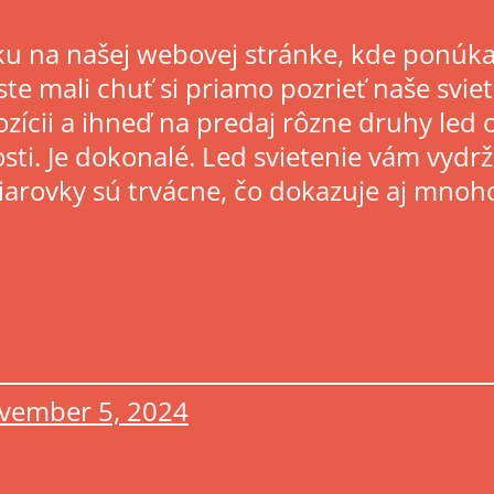
ku na našej webovej stránke, kde ponú
ste mali chuť si priamo pozrieť naše svi
cii a ihneď na predaj rôzne druhy led o
ti. Je dokonalé. Led svietenie vám vydrž
iarovky sú trvácne, čo dokazuje aj mnoho
vember 5, 2024