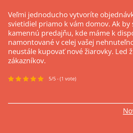
Veľmi jednoducho vytvoríte objednáv
svietidiel priamo k vám domov. Ak by 
kamennú predajňu, kde máme k dispozí
namontované v celej vašej nehnuteľnos
neustále kupovať nové žiarovky. Led ž
zákazníkov.
5/5 - (1 vote)
No