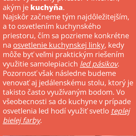
akým je
kuchyňa
.
Najskôr začneme tým najdôležitejším,
a to osvetlením kuchynského
priestoru, čím sa pozrieme konkrétne
na
osvetlenie kuchynskej linky
, kedy
môže byť veľmi praktickým riešením
využitie samolepiacich
led pásikov
.
Pozornosť však následne budeme
venovať aj jedálenskému stolu, ktorý je
takisto často využívaným bodom. Vo
všeobecnosti sa do kuchyne v prípade
osvetlenia led hodí využiť svetlo
teplej
bielej farby
.