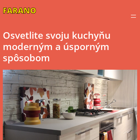
Skip
FARANO
to
content
Osvetlite svoju kuchyňu
moderným a úsporným
spôsobom