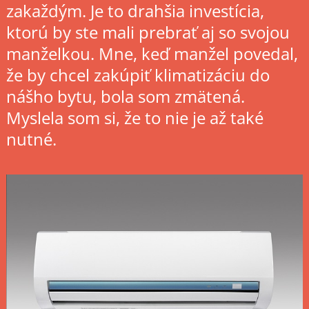
zakaždým. Je to drahšia investícia,
ktorú by ste mali prebrať aj so svojou
manželkou.
Mne, keď manžel povedal,
že by chcel zakúpiť klimatizáciu do
nášho bytu, bola som zmätená.
Myslela som si, že to nie je až také
nutné.