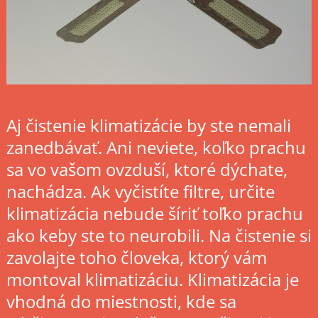
Aj čistenie klimatizácie by ste nemali
zanedbávať. Ani neviete, koľko prachu
sa vo vašom ovzduší, ktoré dýchate,
nachádza. Ak vyčistíte filtre, určite
klimatizácia nebude šíriť toľko prachu
ako keby ste to neurobili. Na čistenie si
zavolajte toho človeka, ktorý vám
montoval klimatizáciu. Klimatizácia je
vhodná do miestnosti, kde sa